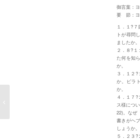
御言葉：ヨ
要 節：ヨ
１．１?７
トが尋問
ましたか。
２．８?１
た何を知
か。
３．１２?
か。ピラ
か。
４．１７?
Thanksgiving day 感謝する信仰
ス様につい
22)。なぜ
書きがヘ
しょうか。
５．２３?