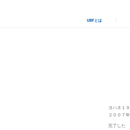
UBFとは
信
ヨハネ１９
２００７年
完了した