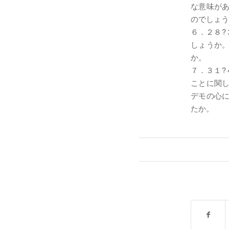
な意味が
のでしょうか
６．２８?
しょうか
か。
７．３１?
ことに関
デモの心
たか。