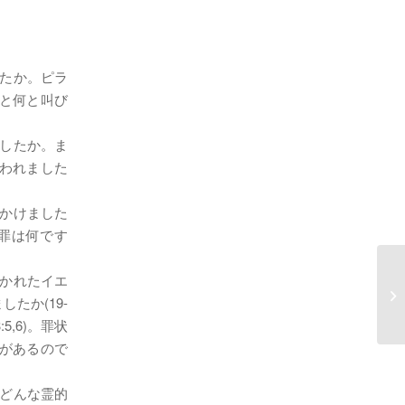
したか。ピラ
と何と叫び
ましたか。ま
われました
をかけました
罪は何です
行かれたイエ
0
たか(19-
5,6)。罪状
があるので
はどんな霊的