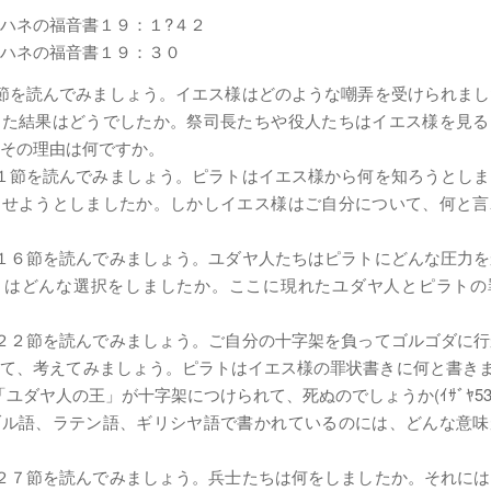
ハネの福音書１９：１?４２
ハネの福音書１９：３０
節を読んでみましょう。イエス様はどのような嘲弄を受けられま
した結果はどうでしたか。祭司長たちや役人たちはイエス様を見る
その理由は何ですか。
１節を読んでみましょう。ピラトはイエス様から何を知ろうとし
らせようとしましたか。しかしイエス様はご自分について、何と言
１６節を読んでみましょう。ユダヤ人たちはピラトにどんな圧力
トはどんな選択をしましたか。ここに現れたユダヤ人とピラトの
２２節を読んでみましょう。ご自分の十字架を負ってゴルゴダに
て、考えてみましょう。ピラトはイエス様の罪状書きに何と書きまし
「ユダヤ人の王」が十字架につけられて、死ぬのでしょうか(ｲｻﾞﾔ53:
ブル語、ラテン語、ギリシヤ語で書かれているのには、どんな意味
２７節を読んでみましょう。兵士たちは何をしましたか。それに