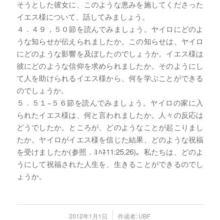
そうとした彼女に、このような恵みを施してくださった
イエス様について、話してみましょう。
４．４９，５０節を読んでみましょう。ヤイロにどのよ
うな知らせが伝えられましたか。この知らせは、ヤイロ
にどのような影響を及ぼしたのでしょうか。イエス様は
彼にどのような信仰を求められましたか。そのようにし
て人を助けられるイエス様から、何を学ぶことができる
のでしょうか。
５．５１−５６節を読んでみましょう。ヤイロの家に入
られたイエス様は、何と言われましたか。人々の反応は
どうでしたか。ところが、どのようなことが起こりまし
たか。ヤイロがイエス様を信じた結果、どのような祝福
を受けましたか(参照．ﾖﾊﾈ11:25,26)。私たちは、どのよ
うにして祝福された人生を、生きることができるのでし
ょうか。
/
2012年1月1日
作成者:
UBF