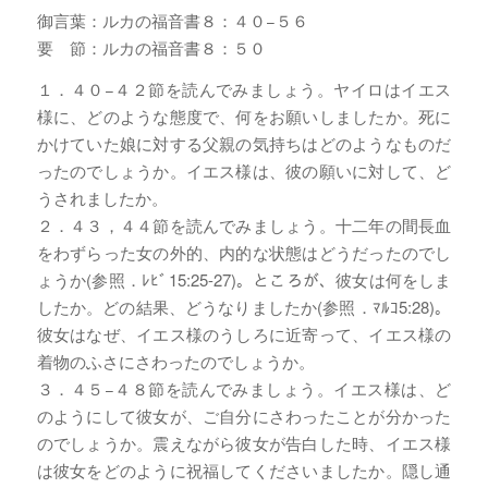
御言葉：ルカの福音書８：４０−５６
要 節：ルカの福音書８：５０
１．４０−４２節を読んでみましょう。ヤイロはイエス
様に、どのような態度で、何をお願いしましたか。死に
かけていた娘に対する父親の気持ちはどのようなものだ
ったのでしょうか。イエス様は、彼の願いに対して、ど
うされましたか。
２．４３，４４節を読んでみましょう。十二年の間長血
をわずらった女の外的、内的な状態はどうだったのでし
ょうか(参照．ﾚﾋﾞ15:25-27)。ところが、彼女は何をしま
したか。どの結果、どうなりましたか(参照．ﾏﾙｺ5:28)。
彼女はなぜ、イエス様のうしろに近寄って、イエス様の
着物のふさにさわったのでしょうか。
３．４５−４８節を読んでみましょう。イエス様は、ど
のようにして彼女が、ご自分にさわったことが分かった
のでしょうか。震えながら彼女が告白した時、イエス様
は彼女をどのように祝福してくださいましたか。隠し通