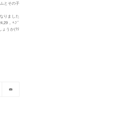
ダムとその子
なりました
29，ﾍﾌﾞ
ょうか(?ﾃ