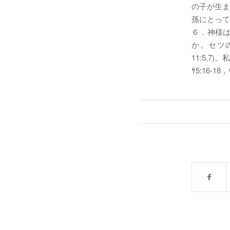
の子が生ま
孫にとって
６．神様
か。セツの
11:5,
ｻ5:16-18，