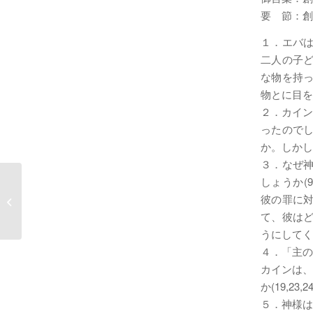
要 節：創
１．エバは
二人の子ど
な物を持っ
物とに目を
２．カイン
ったのでし
か。しかし
３．なぜ
しょうか(
13New Year’s Eve 若い日に、あなた
彼の罪に対
の創造者を覚えよ。
て、彼はど
うにしてく
４．「主の
カインは、
か(19,2
５．神様は