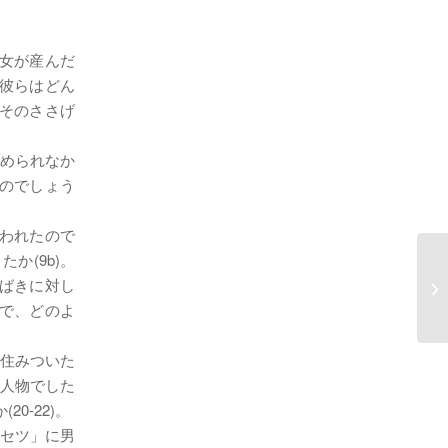
彼女が産んだ
、彼らはどん
、そのささげ
留められなか
たのでしょう
われたので
か(9b)。
1
さばきに対し
光
んで、どのよ
に住みついた
な人物でした
0-22)。
「セツ」に男