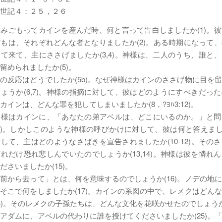
世記４：２５，２６
みごもってカインを産んだ時、何と言って告白しましたか(1)。
もは、それぞれどんな者となりましたか(2)。ある時期になって
て来て、主にささげましたか(3,4)。神様は、二人のうち、誰と
留められましたか(5)。
の反応はどうでしたか(5b)。なぜ神様はカインのささげ物に目を
ょうか(6,7)。神様の指摘に対して、彼はどのようにすべきだっ
カインは、どんな罪を犯してしまいましたか(8，?ﾖﾊ3:12)。
神様はカインに、「あなたの弟アベルは、どこにいるのか。」と問
9)。しかしこのような神様の呼びかけに対して、彼は何と答えました
して、主はどのようなさばきを宣告されましたか(10-12)。その
れだけ恐れ悲しんでいたのでしょうか(13,14)。神様は彼を憐れ
ださいましたか(15)。
前から去って」とは、何を意味するのでしょうか(16)。ノデの地
そこで何をしましたか(17)。カインの系図の中で、レメクはどん
3,24)。そのレメクの子孫たちは、どんな文化を花咲かせたのでしょうか(2
アダムに、アベルの代わりに誰を授けてくださいましたか(25)。