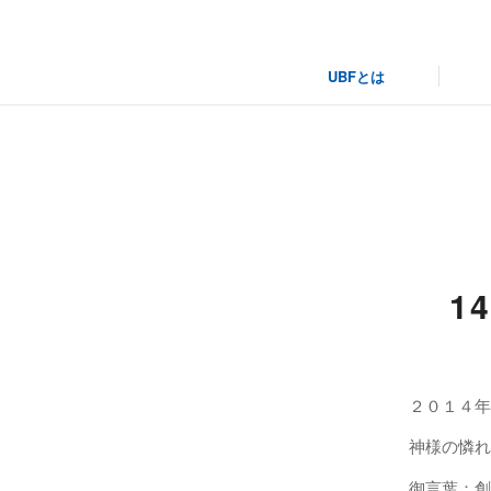
UBFとは
信
1
２０１４年
神様の憐れ
御言葉：創