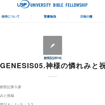
仰について
聖書勉強
日毎の糧
創世記(2014)
4GENESIS05.神様の憐れみと
創世記第５講
みと祝福
世記４：１−５：３２