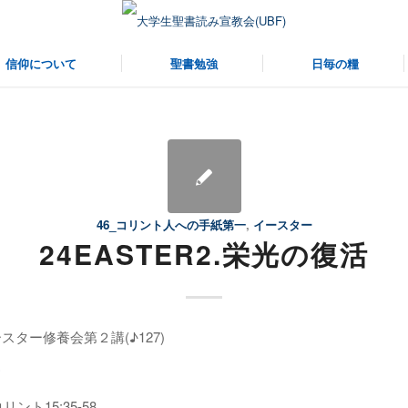
仰について
聖書勉強
日毎の糧
46_コリント人への手紙第一
,
イースター
24EASTER2.栄光の復活
ースター修養会第２講(♪127)
ント15:35-58