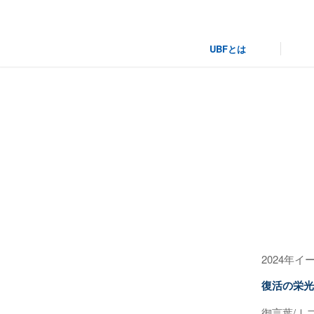
UBFとは
信
2024年イ
復活の栄光
御言葉/Ⅰコリ