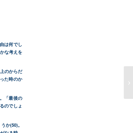
由は何でし
愚かな考えを
地上のからだ
えった時のか
2
れ
)。「最後の
るのでしょ
か(50)。
」がなる時、