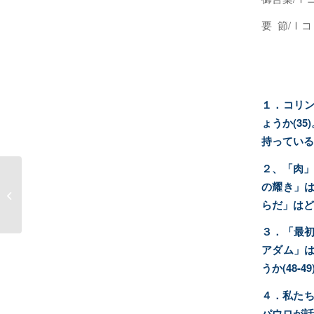
要 節/Ⅰコ
１．コリ
ょうか(3
持っている
２、「肉」
の耀き」は
24Earster1.あの方はよみがえられま
した
らだ」はどの
３．「最初
アダム」
うか(48-49
４．私たち
パウロが話