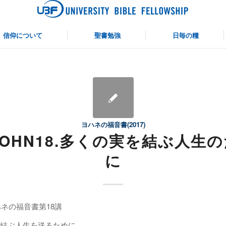
仰について
聖書勉強
日毎の糧
ヨハネの福音書(2017)
JOHN18.多くの実を結ぶ人生
に
ハネの福音書第18講
結ぶ人生を送るために