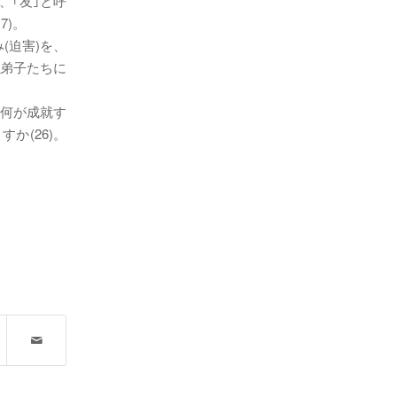
、｢友｣と呼
7)。
(迫害)を、
が弟子たちに
、何が成就す
すか(26)。