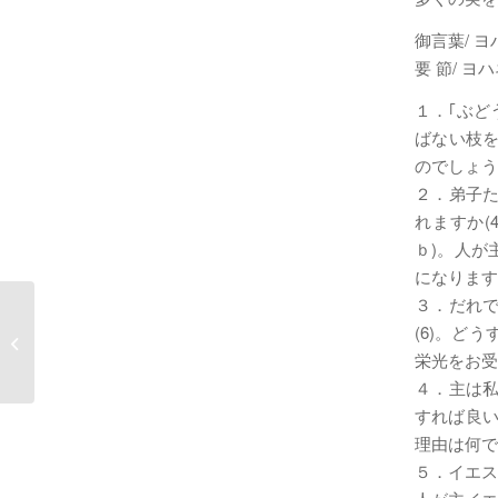
御言葉/ ヨ
要 節/ ヨ
１．｢ぶど
ばない枝
のでしょうか
２．弟子た
れますか(
ｂ)。人が
になりますか
３．だれ
17xmas3.救い主がお生まれになりま
(6)。ど
した。
栄光をお受
４．主は私
すれば良い
理由は何でし
５．イエス