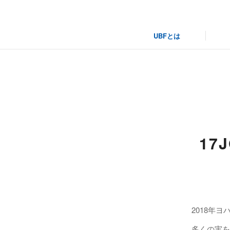
UBFとは
信
17
2018年ヨ
多くの実を