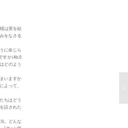
神様は実を結
みをなさる
ように命じら
か(4b,5
人はどのよう
まいますか
何によって、
1
私たちはどう
とを話された
3)。どんな