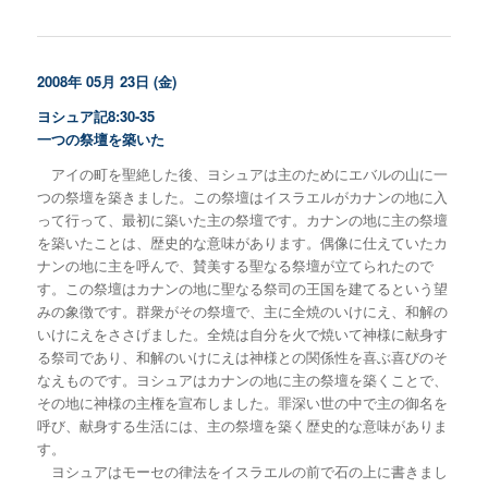
2008年 05月 23日 (金)
ヨシュア記8:30-35
一つの祭壇を築いた
アイの町を聖絶した後、ヨシュアは主のためにエバルの山に一
つの祭壇を築きました。この祭壇はイスラエルがカナンの地に入
って行って、最初に築いた主の祭壇です。カナンの地に主の祭壇
を築いたことは、歴史的な意味があります。偶像に仕えていたカ
ナンの地に主を呼んで、賛美する聖なる祭壇が立てられたので
す。この祭壇はカナンの地に聖なる祭司の王国を建てるという望
みの象徴です。群衆がその祭壇で、主に全焼のいけにえ、和解の
いけにえをささげました。全焼は自分を火で焼いて神様に献身す
る祭司であり、和解のいけにえは神様との関係性を喜ぶ喜びのそ
なえものです。ヨシュアはカナンの地に主の祭壇を築くことで、
その地に神様の主権を宣布しました。罪深い世の中で主の御名を
呼び、献身する生活には、主の祭壇を築く歴史的な意味がありま
す。
ヨシュアはモーセの律法をイスラエルの前で石の上に書きまし