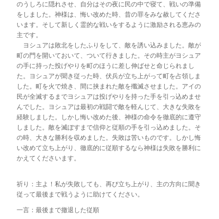
のうしろに隠れさせ、自分はその夜に民の中で寝て、戦いの準備
をしました。神様は、悔い改めた時、昔の罪をみな赦してくださ
います。そして新しく霊的な戦いをするように激励される恵みの
主です。
ヨシュアは敗北をしたふりをして、敵を誘い込みました。敵が
町の門を開いておいて、ついて行きました。その時主がヨシュア
の手に持った投げやりを町のほうに差し伸ばせと命じられまし
た。ヨシュアが聞き従った時、伏兵が立ち上がって町を占領しま
した。町を火で焼き、間に挟まれた敵を殲滅させました。アイの
民が全滅するまでヨシュアは投げやりを持った手を引っ込めませ
んでした。ヨシュアは最初の戦闘で敵を軽んじて、大きな失敗を
経験しました。しかし悔い改めた後、神様の命令を徹底的に遵守
しました。敵を滅ぼすまで信仰と従順の手を引っ込めました。そ
の時、大きな勝利を収めました。失敗は苦いものです。しかし悔
い改めて立ち上がり、徹底的に従順するなら神様は失敗を勝利に
かえてくださいます。
祈り：主よ！私が失敗しても、再び立ち上がり、主の方向に聞き
従って最後まで戦うように助けてください。
一言：最後まで撤退した従順