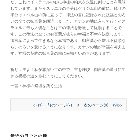
た。これはイスラエルの心に神様の約束を永遠に刻むことを意味
しています。またイスラエルの半分はゲリジム山の前に、残りの
半分はエバル山の前に立って、律法の書に記録された祝福とのろ
いの全ての御言葉を朗読しました。カナンの地に入って行くイス
ラエルに最も大切なことは主の律法を徹底して従順することで
す。この律法の全ての御言葉が彼らの幸福と不幸を決定します。
御言葉によって生きるなら幸福であり、御言葉から離れ不従順な
ら、のろいを受けるようになります。カナンの地が幸福を与えま
す。神様の契約の御言葉の前に幸福といのちがあります。
祈り：主よ！私が罪深い世の中で、主を呼び、御言葉の通りに生
きる祝福の道を歩むようにしてください。
一言：神様の祭壇を築く生活
<<(1)
前のページ(7)
8
次のページ(9)
(9)>>
最近の日ごとの糧